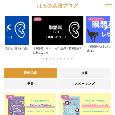
はるの英語ブログ
発音
スピーキング
【瞬間英作文】2か月や
やってみた。得られた効
【単語耳】リスニングに効果！英単語を耳
果は？
に刷りこもう
最新記事
洋書
発音
スピーキング
洋書
洋書