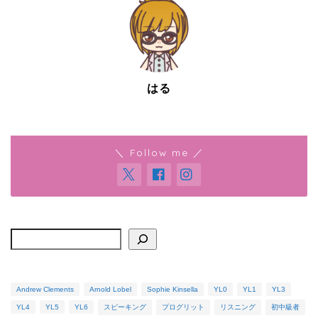
はる
＼ Follow me ／
検索
Andrew Clements
Arnold Lobel
Sophie Kinsella
YL0
YL1
YL3
YL4
YL5
YL6
スピーキング
プログリット
リスニング
初中級者