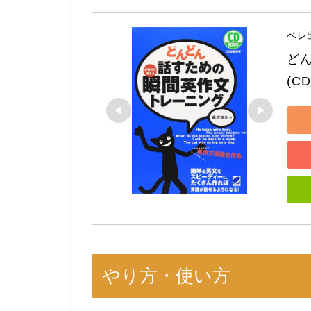
ベレ
ど
(CD
やり方・使い方