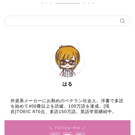
はる
外資系メーカーにお勤めのベテラン社会人。洋書で多読
を始めて400冊以上を読破、100万語を達成。[現
在]TOEIC 870点、多読150万語。英語学習継続中。
＼ Follow me ／