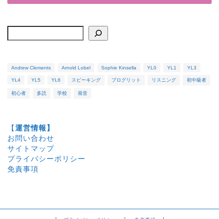
検索
Andrew Clements
Arnold Lobel
Sophie Kinsella
YL0
YL1
YL3
YL4
YL5
YL6
スピーキング
プログリット
リスニング
初中級者
初心者
多読
学校
発音
ホーム
【
運営情報】
洋書
お問い合わせ
サイトマップ
プライバシーポリシー
プロフィール
免責事項
お問い合わせ