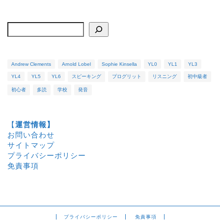
検索
Andrew Clements
Arnold Lobel
Sophie Kinsella
YL0
YL1
YL3
YL4
YL5
YL6
スピーキング
プログリット
リスニング
初中級者
初心者
多読
学校
発音
ホーム
【
運営情報】
洋書
お問い合わせ
サイトマップ
プライバシーポリシー
プロフィール
免責事項
お問い合わせ
プライバシーポリシー
免責事項